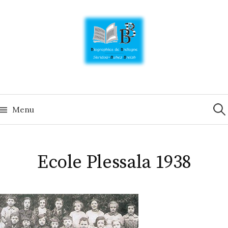
Skip
to
content
Rech
Menu
Ecole Plessala 1938