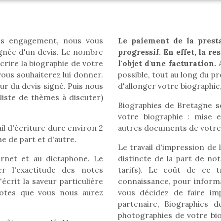
ns engagement, nous vous
Le paiement de la prest
gnée d'un devis. Le nombre
progressif. En effet, la r
crire la biographie de votre
l'objet d'une facturation.
A
vous souhaiterez lui donner.
possible, tout au long du pr
r du devis signé. Puis nous
d'allonger votre biographie
liste de thèmes à discuter)
Biographies de Bretagne se
votre biographie : mise 
il d'écriture dure environ 2
autres documents de votre 
e de part et d'autre.
Le travail d'impression de 
arnet et au dictaphone. Le
distincte de la part de no
er l'exactitude des notes
tarifs). Le coût de ce t
écrit la saveur particulière
connaissance, pour inform
dotes que vous nous aurez
vous décidez de faire im
partenaire, Biographies 
photographies de votre bio