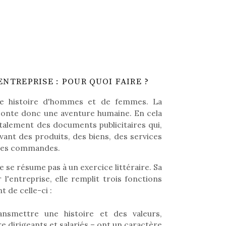
NTREPRISE : POUR QUOI FAIRE ?
ne histoire d'hommes et de femmes. La
conte donc une aventure humaine. En cela
talement des documents publicitaires qui,
ant des produits, des biens, des services
 des commandes.
e se résume pas à un exercice littéraire. Sa
 l'entreprise, elle remplit trois fonctions
 de celle-ci :
nsmettre une histoire et des valeurs,
e dirigeants et salariés – ont un caractère