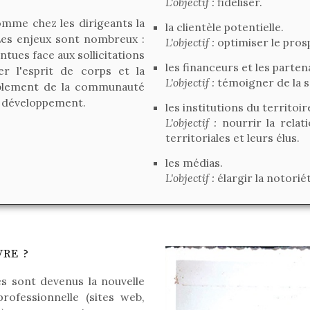
L'objectif :
fidéliser.
comme chez les dirigeants la
la clientèle potentielle.
 Les enjeux sont nombreux :
L'objectif :
optimiser le pros
tues face aux sollicitations
les financeurs et les part
er l'esprit de corps et la
L'objectif :
témoigner de la so
emblement de la communauté
e développement.
les institutions du territoi
L'objectif :
nourrir la relati
territoriales et leurs élus.
les médias.
L'objectif :
élargir la notorié
VRE ?
s sont devenus la nouvelle
ofessionnelle (sites web,