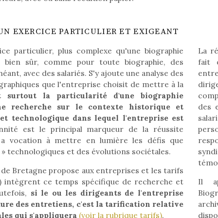
 UN EXERCICE PARTICULIER ET EXIGEANT
ce particulier, plus complexe qu'une biographie
La ré
oir bien sûr, comme pour toute biographie, des
fait
héant, avec des salariés. S'y ajoute une analyse des
entr
raphiques que l'entreprise choisit de mettre à la
diri
t surtout la particularité d'une biographie
comp
une recherche sur le contexte historique et
des e
t technologique dans lequel l'entreprise est
sala
nité est le principal marqueur de la réussite
pers
 a vocation à mettre en lumière les défis que
resp
s » technologiques et des évolutions sociétales.
syndi
témoi
 de Bretagne propose aux entreprises et les tarifs
fs) intègrent ce temps spécifique de recherche et
Il a
utefois,
si le ou les dirigeants de l'entreprise
Biog
ure des entretiens, c'est la tarification relative
archi
les qui s'appliquera
(voir la rubrique tarifs)
.
disp