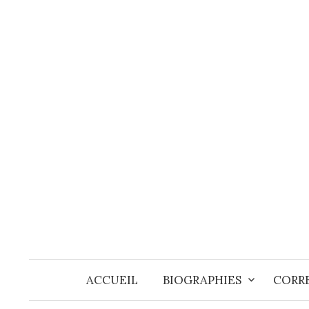
Skip
to
content
ACCUEIL
BIOGRAPHIES
CORRE