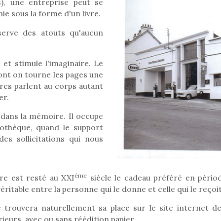
s), une entreprise peut se
hie sous la forme d'un livre.
serve des atouts qu'aucun
s et stimule l'imaginaire. Le
 dont on tourne les pages une
res parlent au corps autant
er.
e dans la mémoire. Il occupe
liothèque, quand le support
es sollicitations qui nous
ème
ivre est resté au XXI
siècle le cadeau préféré en périod
itable entre la personne qui le donne et celle qui le reçoit
 trouvera naturellement sa place sur le site internet de
ieurs, avec ou sans réédition papier.