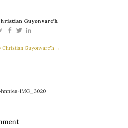
hristian Guyonvarc'h
by Christian Guyonvarc'h →
-johnnies-IMG_3020
n
omment