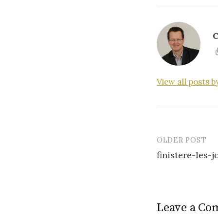
C
View all posts 
OLDER POST
Post
finistere-les
navigatio
Leave a C