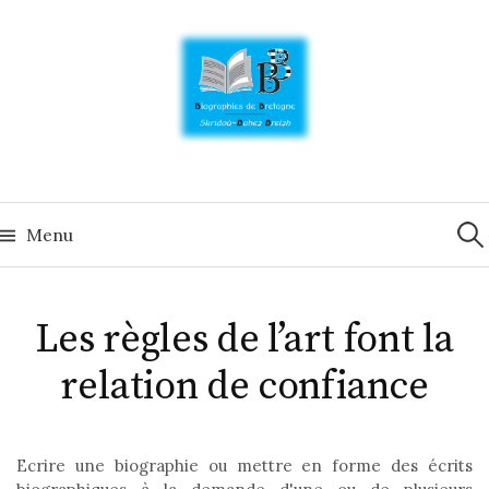
Skip
to
content
Rech
Menu
Les règles de l’art font la
relation de confiance
Ecrire une biographie ou mettre en forme des écrits