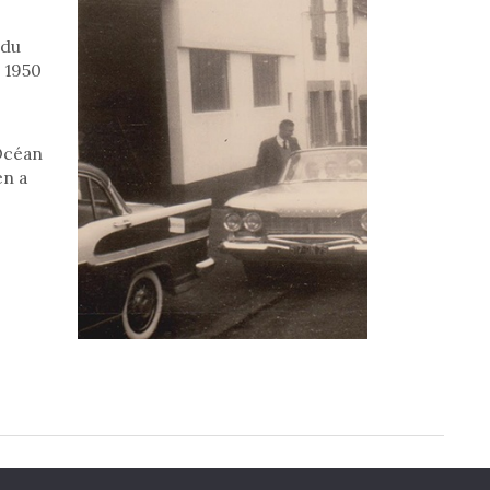
 du
 1950
’Océan
en a
tions légales