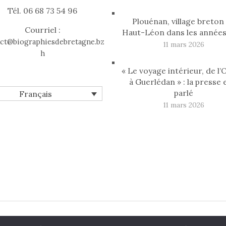
Tél. 06 68 73 54 96
Plouénan, village breton
Courriel :
Haut-Léon dans les années
ct@biographiesdebretagne.bz
11 mars 2026
h
« Le voyage intérieur, de l
à Guerlédan » : la presse 
parlé
Français
11 mars 2026
aphies de Bretagne
| Réalisé par
Offpix Communication
|
Men