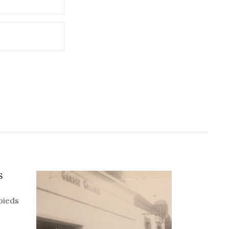
S
pieds