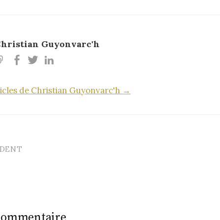
hristian Guyonvarc'h
rticles de Christian Guyonvarc'h →
ÉDENT
n
 commentaire