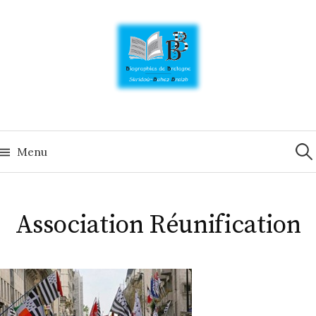
Skip
to
content
Rech
Menu
Association Réunification