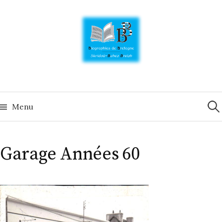
Skip
to
content
Rech
Menu
Garage Années 60