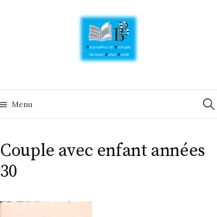
Skip
to
content
Rech
Menu
Couple avec enfant années
30