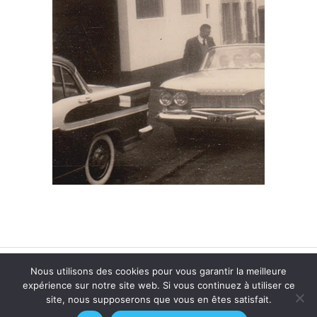
Nous utilisons des cookies pour vous garantir la meilleure
© 2026
Biographies de Bretagne
| Réalisé par
Offpix
expérience sur notre site web. Si vous continuez à utiliser ce
Communication
|
Mentions légales
site, nous supposerons que vous en êtes satisfait.
SARL SCIC CHRYSALIDE - siret n° 443 903 562 00041