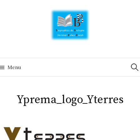
Skip
to
content
Rech
Menu
Yprema_logo_Yterres