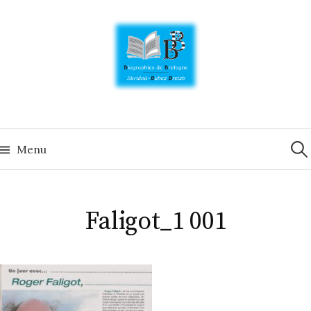
Skip
to
content
Rech
Menu
Faligot_1 001