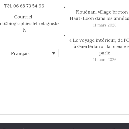
Tél. 06 68 73 54 96
Plouénan, village breton
Courriel :
Haut-Léon dans les années
ct@biographiesdebretagne.bz
11 mars 2026
h
« Le voyage intérieur, de l
à Guerlédan » : la presse 
parlé
Français
11 mars 2026
aphies de Bretagne
| Réalisé par
Offpix Communication
|
Men