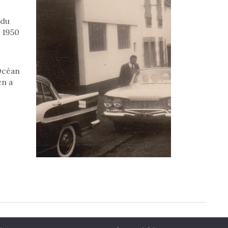
 du
 1950
’Océan
en a
tions légales