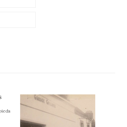
S
pieds