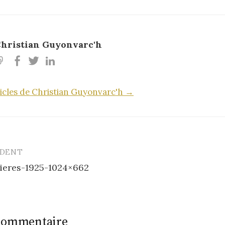
hristian Guyonvarc'h
rticles de Christian Guyonvarc'h →
ÉDENT
ieres-1925-1024×662
n
 commentaire