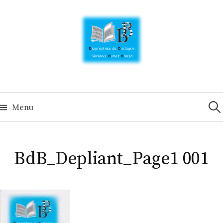
Skip
to
content
Rech
Menu
BdB_Depliant_Page1 001