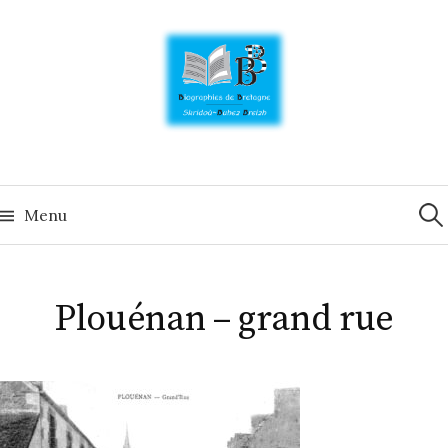
Skip
to
content
Rech
Menu
Plouénan – grand rue