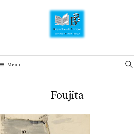
Skip
to
content
Rech
Menu
Foujita