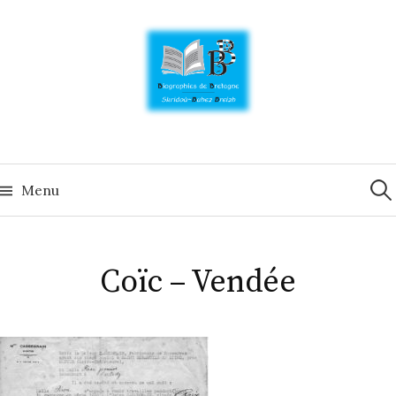
Skip
to
content
Rech
Menu
Coïc – Vendée