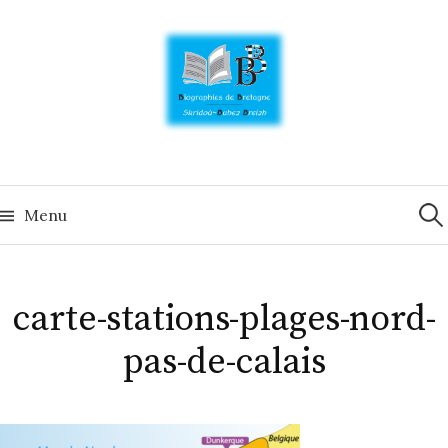
Skip
to
content
Rech
Menu
carte-stations-plages-nord-
pas-de-calais