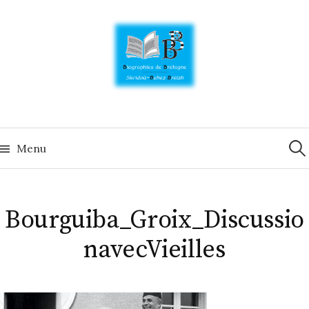
Skip
to
content
Rech
Menu
Bourguiba_Groix_Discussio
navecVieilles